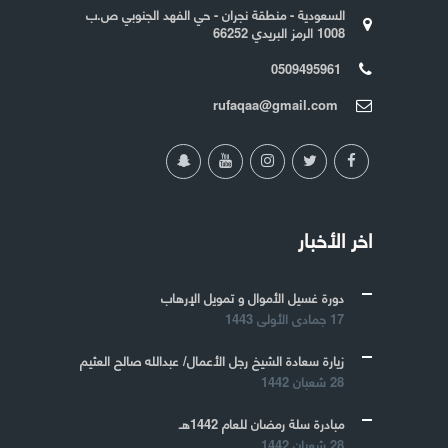
السعودية - منطقة نجران - حي الفهد الجنوبي ص.ب
1008 الرمز البريدي 66252
0509495961
rufaqaa@gmail.com
اخر الأخبار
دورة غسيل الأموال و تمويل الإرهاب
17 جمادى الأولى 1443
زيارة سعادة الشيخ رجل الأعمال/ عبدالله صالح العثيم
28 شعبان 1442
مبادرة سلة رمضان للعام 1442هـ
28 شعبان 1442