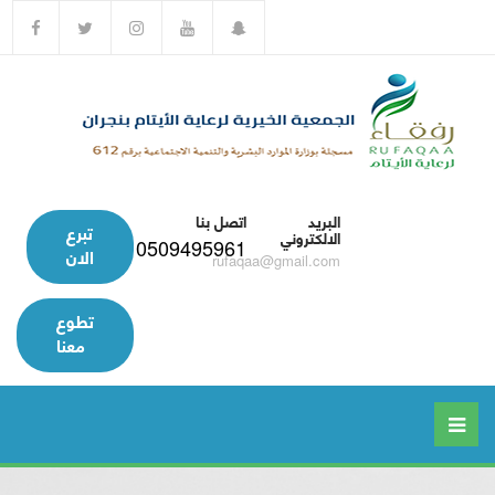
البريد
اتصل بنا
تبرع
الالكتروني
0509495961
الان
rufaqaa@gmail.com
تطوع
معنا