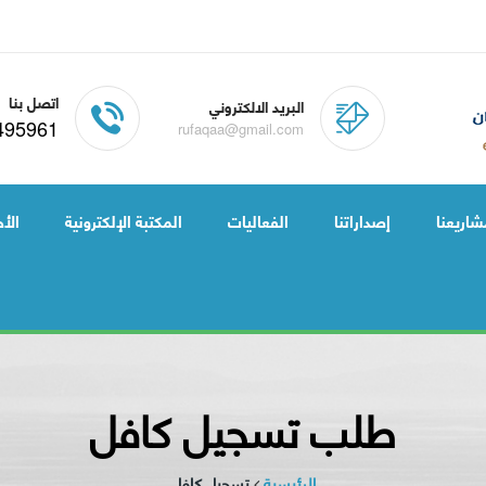
اتصل بنا
البريد الالكتروني
495961
rufaqaa@gmail.com
شاريعنا
إصداراتنا
الفعاليات
المكتبة الإلكترونية
الأخ
طلب تسجيل كافل
الرئيسية
تسجيل كافل