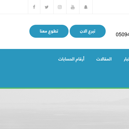
تبرع الان
تطوع معنا
0509
بار
المقالات
أرقام الحسابات