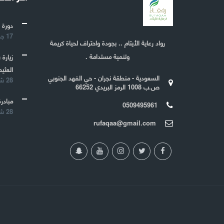
دورة 
17 جمادى الأولى 1443
رواد رعاية الأيتام .. بجودة واحتراف لحياة كريمة
وتنمية مستدامة .
زيارة
العثيم
السعودية - منطقة نجران - حي الفهد الجنوبي
28 شعبان 1442
ص.ب 1008 الرمز البريدي 66252
مبادرة
0509495961
28 شعبان 1442
rufaqaa@gmail.com