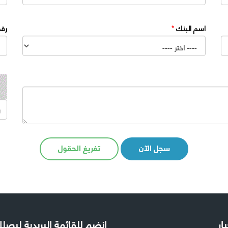
اسم البنك
*
رقم
سجل الآن
تفريغ الحقول
بار
إنضم للقائمة البريدية ليص