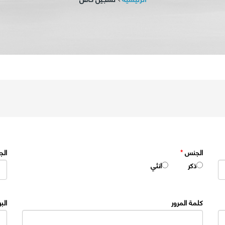
الجنس
*
الج
ذكر
انثي
كلمة المرور
الب