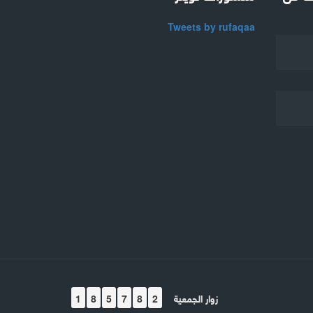
Tweets by rufaqaa
زوار الجمعية
1
8
5
7
8
2