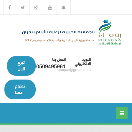
البريد
اتصل بنا
تبرع
الالكتروني
0509495961
الان
rufaqaa@gmail.com
تطوع
معنا