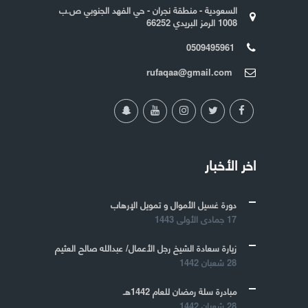
السعودية - منطقة نجران - حي الفهد الجنوبي ص.ب
1008 الرمز البريدي 66252
0509495961
rufaqaa@gmail.com
اخر الأخبار
دورة غسيل الأموال و تمويل الإرهاب
17 جمادى الأولى 1443
زيارة سعادة الشيخ رجل الأعمال/ عبدالله صالح العثيم
28 شعبان 1442
مبادرة سلة رمضان للعام 1442هـ
28 شعبان 1442