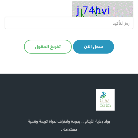
سجل الآن
تفريغ الحقول
رواد رعاية الأيتام .. بجودة واحتراف لحياة كريمة وتنمية
مستدامة .