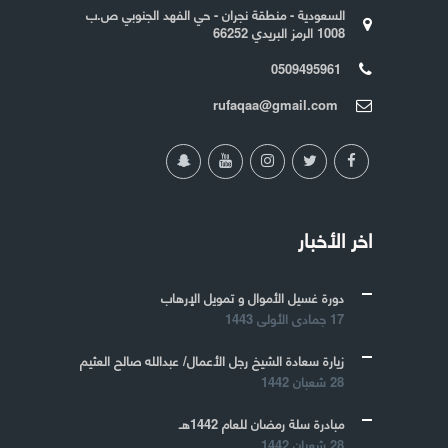
السعودية - منطقة نجران - حي الفهد الجنوبي ص.ب
1008 الرمز البريدي 66252
0509495961
rufaqaa@gmail.com
اخر الأخبار
دورة غسيل الأموال و تمويل الإرهاب
17 جمادى الأولى 1443
زيارة سعادة الشيخ رجل الأعمال/ عبدالله صالح العثيم
28 شعبان 1442
مبادرة سلة رمضان للعام 1442هـ
28 شعبان 1442