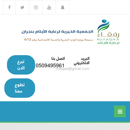
البريد
اتصل بنا
تبرع
الالكتروني
0509495961
الان
rufaqaa@gmail.com
تطوع
معنا