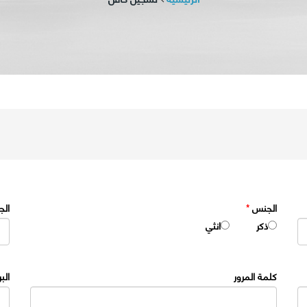
الجنس
*
الج
ذكر
انثي
كلمة المرور
الب