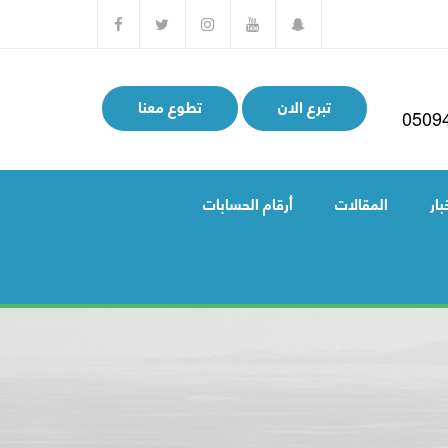
تبرع الان
تطوع معنا
0509
بار
المقالات
أرقام الحسابات