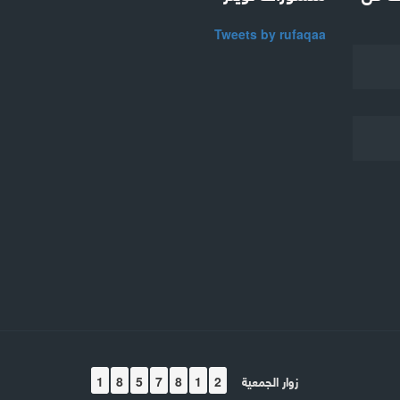
Tweets by rufaqaa
زوار الجمعية
1
8
5
7
8
1
2