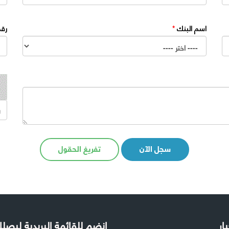
اسم البنك
*
رقم
سجل الآن
تفريغ الحقول
بار
إنضم للقائمة البريدية ليص