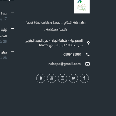
دورة 
17 جمادى الأولى 1443
رواد رعاية الأيتام .. بجودة واحتراف لحياة كريمة
وتنمية مستدامة .
زيارة
العثيم
السعودية - منطقة نجران - حي الفهد الجنوبي
28 شعبان 1442
ص.ب 1008 الرمز البريدي 66252
مبادرة
0509495961
28 شعبان 1442
rufaqaa@gmail.com