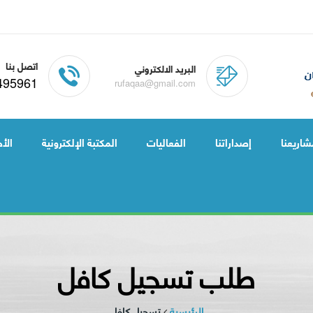
اتصل بنا
البريد الالكتروني
495961
rufaqaa@gmail.com
شاريعنا
إصداراتنا
الفعاليات
المكتبة الإلكترونية
الأخ
طلب تسجيل كافل
الرئيسية
تسجيل كافل