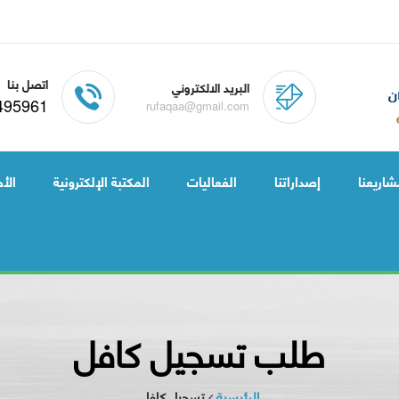
اتصل بنا
البريد الالكتروني
495961
rufaqaa@gmail.com
شاريعنا
إصداراتنا
الفعاليات
المكتبة الإلكترونية
الأخ
طلب تسجيل كافل
الرئيسية
تسجيل كافل