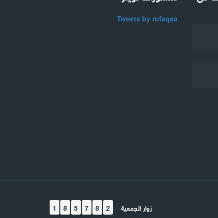
Tweets by rufaqaa
زوار الجمعية
1
8
5
7
8
2