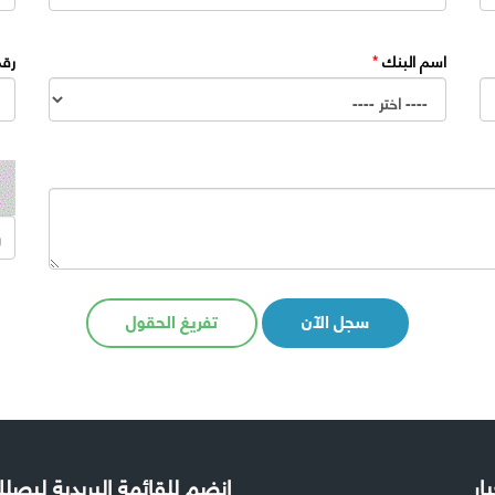
اسم البنك
*
رقم
سجل الآن
تفريغ الحقول
بار
إنضم للقائمة البريدية ليص