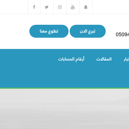
تبرع الان
تطوع معنا
0509
بار
المقالات
أرقام الحسابات