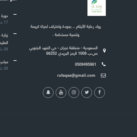
دورة 
17 جمادى الأولى 1443
رواد رعاية الأيتام .. بجودة واحتراف لحياة كريمة
وتنمية مستدامة .
زيارة
العثيم
السعودية - منطقة نجران - حي الفهد الجنوبي
28 شعبان 1442
ص.ب 1008 الرمز البريدي 66252
مبادرة
0509495961
28 شعبان 1442
rufaqaa@gmail.com