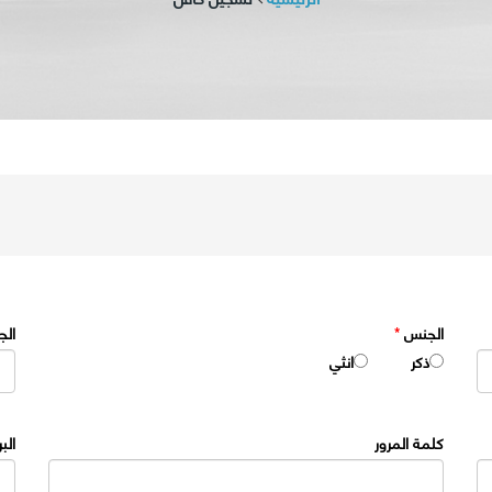
الجنس
*
الج
ذكر
انثي
كلمة المرور
الب