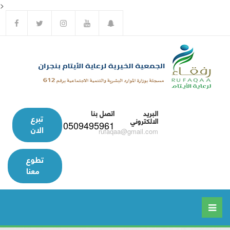
>
البريد
اتصل بنا
تبرع
الالكتروني
0509495961
الان
rufaqaa@gmail.com
تطوع
معنا