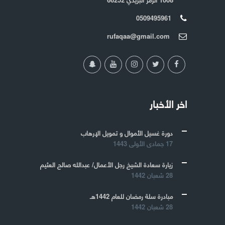
0509495961
rufaqaa@gmail.com
اخر الأخبار
دورة غسيل الأموال و تمويل الإرهاب
17 جمادى الأولى 1443
زيارة سعادة الشيخ رجل الأعمال/ عبدالله صالح العثيم
28 شعبان 1442
مبادرة سلة رمضان للعام 1442هـ
28 شعبان 1442