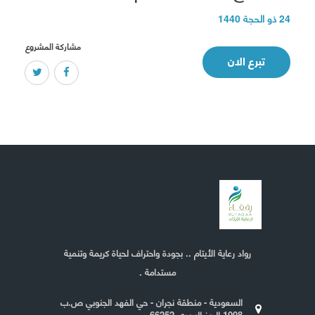
24 ذو الحجة 1440
مشاركة المشروع
تبرع الان
رواد رعاية الأيتام .. بجودة واحتراف لحياة كريمة وتنمية
مستدامة .
السعودية - منطقة نجران - حي الفهد الجنوبي ص.ب
1008 الرمز البريدي 66252